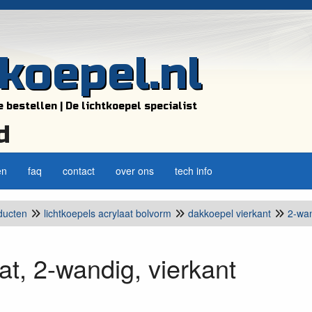
tkoepel.nl
e bestellen | De lichtkoepel specialist
d
en
faq
contact
over ons
tech info
ducten
lichtkoepels acrylaat bolvorm
dakkoepel vierkant
2-wa
at, 2-wandig, vierkant