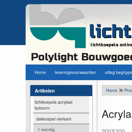
lich
lichtkoepels onlin
Polylight Bouwgoe
Home
leveringsvoorwaarden
uitleg begripp
Artikelen
Home
Pro
lichtkoepels acrylaat
bolvorm
Acryla
dakkoepel vierkant
1-wandig
200X200