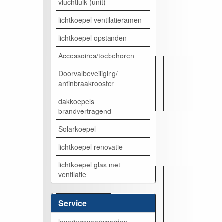
vluchtluik (unit)
lichtkoepel ventilatieramen
lichtkoepel opstanden
Accessoires/toebehoren
Doorvalbeveiliging/
antinbraakrooster
dakkoepels
brandvertragend
Solarkoepel
lichtkoepel renovatie
lichtkoepel glas met
ventilatie
Service
leveringsvoorwaarden