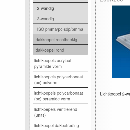
2-wandig
3-wandig
ISO pmma/pc-sdp/pmma
dakkoepel rechthoekig
dakkoepel rond
lichtkoepels acrylaat
pyramide vorm
lichtkoepels polycarbonaat
(pc) bolvorm
lichtkoepels polycarbonaat
Lichtkoepel 2-wa
(pc) pyramide vorm
lichtkoepels ventilerend
(units)
lichtkoepel dakbetreding