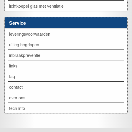
lichtkoepel glas met ventilatie
Service
leveringsvoorwaarden
uitleg begrippen
inbraakpreventie
links
faq
contact
over ons
tech info