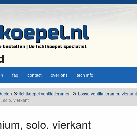
tkoepel.nl
e bestellen | De lichtkoepel specialist
d
en
faq
contact
over ons
tech info
ducten
lichtkoepel ventilatieramen
Losse ventilatieramen vierkant
 solo, vierkant
ium, solo, vierkant