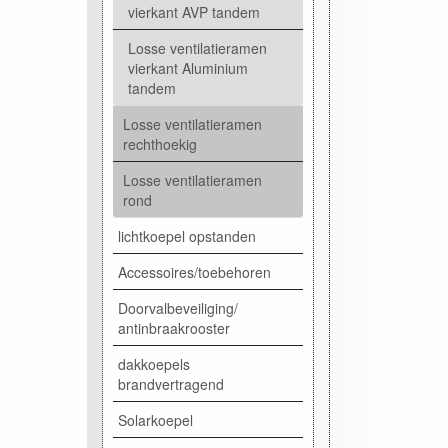
vierkant AVP tandem
Losse ventilatieramen
vierkant Aluminium
tandem
Losse ventilatieramen
rechthoekig
Losse ventilatieramen
rond
lichtkoepel opstanden
Accessoires/toebehoren
Doorvalbeveiliging/
antinbraakrooster
dakkoepels
brandvertragend
Solarkoepel