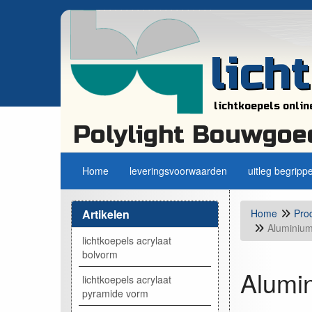
lich
lichtkoepels onlin
Polylight Bouwgoe
Home
leveringsvoorwaarden
uitleg begripp
Artikelen
Home
Pro
Aluminium,
lichtkoepels acrylaat
bolvorm
Alumin
lichtkoepels acrylaat
pyramide vorm