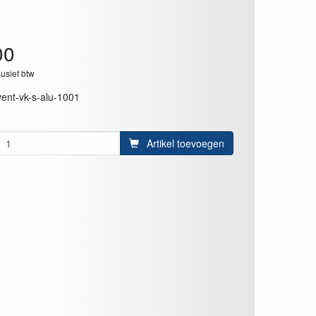
00
lusief btw
vent-vk-s-alu-1001
Artikel toevoegen