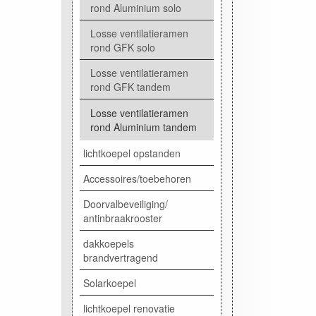
rond Aluminium solo
Losse ventilatieramen
rond GFK solo
Losse ventilatieramen
rond GFK tandem
Losse ventilatieramen
rond Aluminium tandem
lichtkoepel opstanden
Accessoires/toebehoren
Doorvalbeveiliging/
antinbraakrooster
dakkoepels
brandvertragend
Solarkoepel
lichtkoepel renovatie