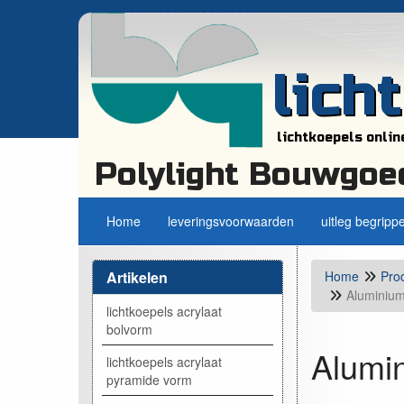
lich
lichtkoepels onlin
Polylight Bouwgoe
Home
leveringsvoorwaarden
uitleg begripp
Artikelen
Home
Pro
Aluminium
lichtkoepels acrylaat
bolvorm
Alumi
lichtkoepels acrylaat
pyramide vorm