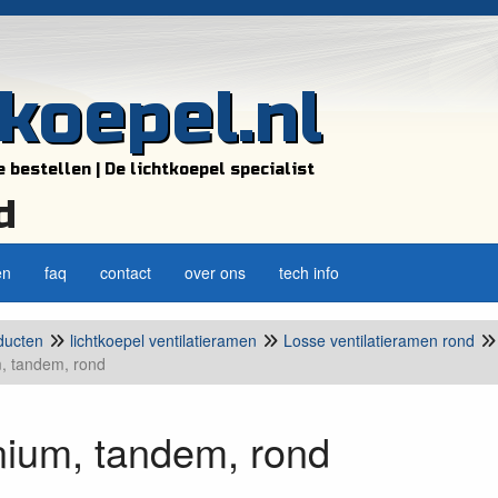
tkoepel.nl
e bestellen | De lichtkoepel specialist
d
en
faq
contact
over ons
tech info
ducten
lichtkoepel ventilatieramen
Losse ventilatieramen rond
, tandem, rond
nium, tandem, rond