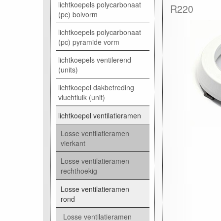
lichtkoepels polycarbonaat
R220
(pc) bolvorm
lichtkoepels polycarbonaat
(pc) pyramide vorm
lichtkoepels ventilerend
(units)
lichtkoepel dakbetreding
vluchtluik (unit)
lichtkoepel ventilatieramen
Losse ventilatieramen
vierkant
Losse ventilatieramen
rechthoekig
Losse ventilatieramen
rond
Losse ventilatieramen