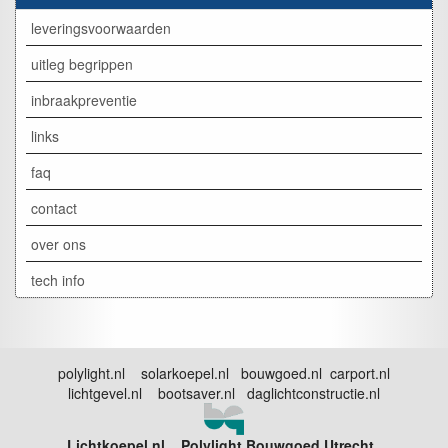
leveringsvoorwaarden
uitleg begrippen
inbraakpreventie
links
faq
contact
over ons
tech info
polylight.nl solarkoepel.nl bouwgoed.nl carport.nl
lichtgevel.nl bootsaver.nl daglichtconstructie.nl
Lichtkoepel.nl Polylight Bouwgoed Utrecht