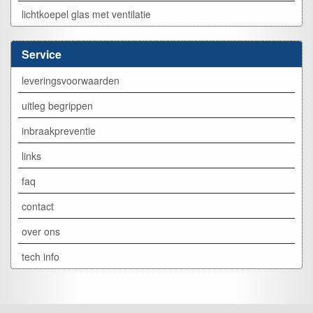
lichtkoepel glas met ventilatie
Service
leveringsvoorwaarden
uitleg begrippen
inbraakpreventie
links
faq
contact
over ons
tech info