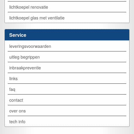
lichtkoepel renovatie
lichtkoepel glas met ventilatie
Service
leveringsvoorwaarden
uitleg begrippen
inbraakpreventie
links
faq
contact
over ons
tech info