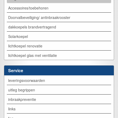
Accessoires/toebehoren
Doorvalbeveiliging/ antinbraakrooster
dakkoepels brandvertragend
Solarkoepel
lichtkoepel renovatie
lichtkoepel glas met ventilatie
Service
leveringsvoorwaarden
uitleg begrippen
inbraakpreventie
links