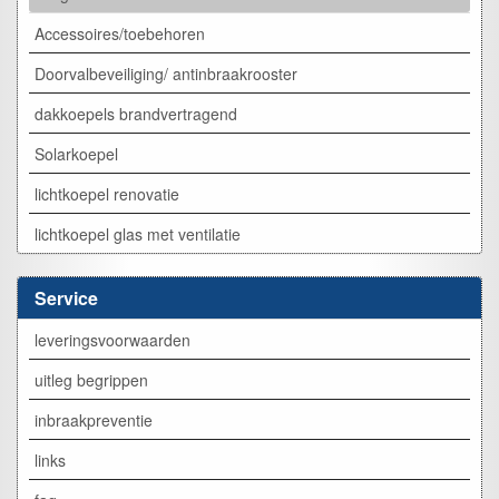
Accessoires/toebehoren
Doorvalbeveiliging/ antinbraakrooster
dakkoepels brandvertragend
Solarkoepel
lichtkoepel renovatie
lichtkoepel glas met ventilatie
Service
leveringsvoorwaarden
uitleg begrippen
inbraakpreventie
links