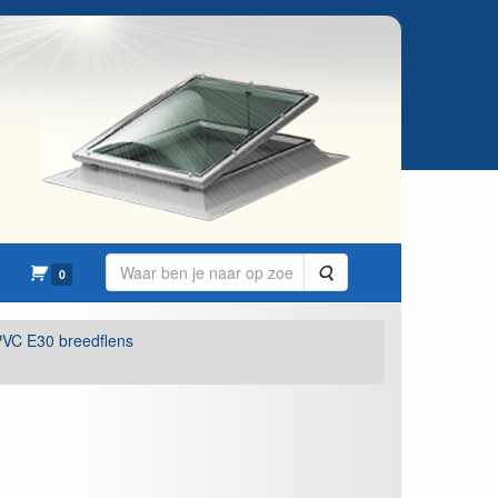
Zoeken
0
PVC E30 breedflens