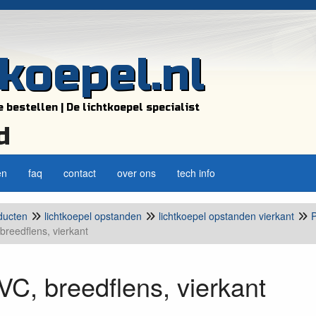
tkoepel.nl
e bestellen | De lichtkoepel specialist
d
en
faq
contact
over ons
tech info
ducten
lichtkoepel opstanden
lichtkoepel opstanden vierkant
breedflens, vierkant
C, breedflens, vierkant