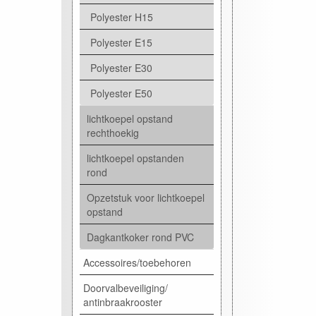
Polyester H15
Polyester E15
Polyester E30
Polyester E50
lichtkoepel opstand
rechthoekig
lichtkoepel opstanden
rond
Opzetstuk voor lichtkoepel
opstand
Dagkantkoker rond PVC
Accessoires/toebehoren
Doorvalbeveiliging/
antinbraakrooster