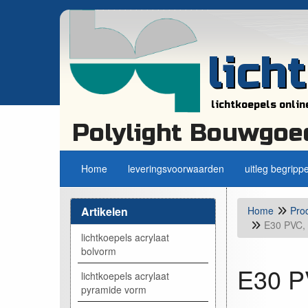
lich
lichtkoepels onlin
Polylight Bouwgoe
Home
leveringsvoorwaarden
uitleg begripp
Artikelen
Home
Pro
E30 PVC, 
lichtkoepels acrylaat
bolvorm
E30 PV
lichtkoepels acrylaat
pyramide vorm