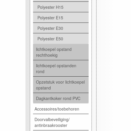
Polyester H15
Polyester E15
Polyester E30
Polyester E50
lichtkoepel opstand
rechthoekig
lichtkoepel opstanden
rond
Opzetstuk voor lichtkoepel
opstand
Dagkantkoker rond PVC
Accessoires/toebehoren
Doorvalbeveiliging/
antinbraakrooster