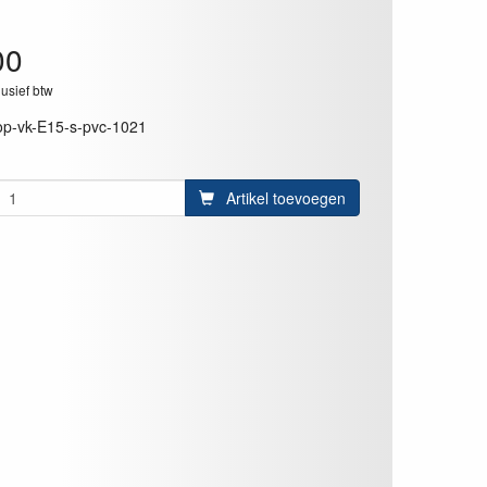
00
lusief btw
op-vk-E15-s-pvc-1021
Artikel toevoegen