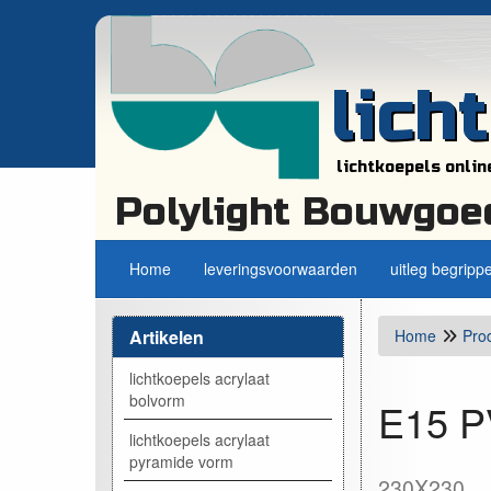
lich
lichtkoepels onlin
Polylight Bouwgoe
Home
leveringsvoorwaarden
uitleg begripp
Artikelen
Home
Pro
lichtkoepels acrylaat
bolvorm
E15 PV
lichtkoepels acrylaat
pyramide vorm
230X230