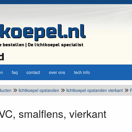
tkoepel.nl
e bestellen | De lichtkoepel specialist
d
en
faq
contact
over ons
tech info
ducten
lichtkoepel opstanden
lichtkoepel opstanden vierkant
C, smalflens, vierkant