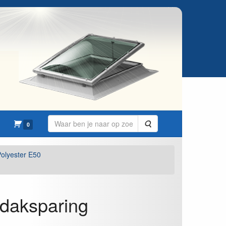
Zoeken
0
olyester E50
 daksparing