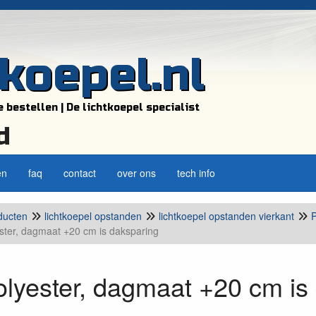
tkoepel.nl
e bestellen | De lichtkoepel specialist
d
en
faq
contact
over ons
tech info
ducten
lichtkoepel opstanden
lichtkoepel opstanden vierkant
P
ster, dagmaat +20 cm is daksparing
lyester, dagmaat +20 cm is