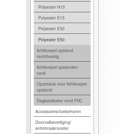
Polyester H15
Polyester E15
Polyester E30
Polyester E50
lichtkoepel opstand
rechthoekig
lichtkoepel opstanden
rond
Opzetstuk voor lichtkoepel
opstand
Dagkantkoker rond PVC
Accessoires/toebehoren
Doorvalbeveiliging/
antinbraakrooster