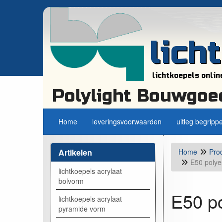
lich
lichtkoepels onlin
Polylight Bouwgoe
Home
leveringsvoorwaarden
uitleg begripp
Artikelen
Home
Pro
E50 polye
lichtkoepels acrylaat
bolvorm
E50 po
lichtkoepels acrylaat
pyramide vorm