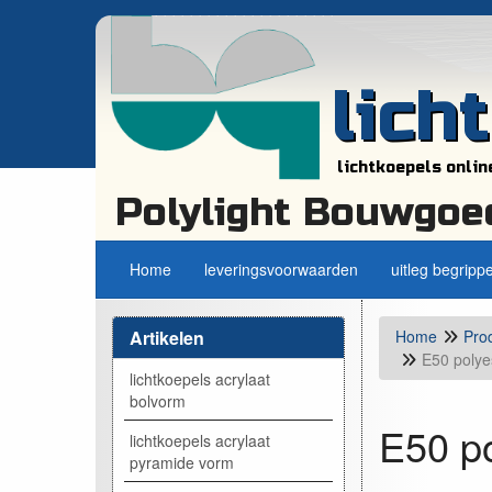
lich
lichtkoepels onlin
Polylight Bouwgoe
Home
leveringsvoorwaarden
uitleg begripp
Artikelen
Home
Pro
E50 polye
lichtkoepels acrylaat
bolvorm
E50 po
lichtkoepels acrylaat
pyramide vorm