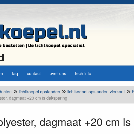
tkoepel.nl
e bestellen | De lichtkoepel specialist
d
en
faq
contact
over ons
tech info
ducten
lichtkoepel opstanden
lichtkoepel opstanden vierkant
P
ster, dagmaat +20 cm is daksparing
lyester, dagmaat +20 cm is