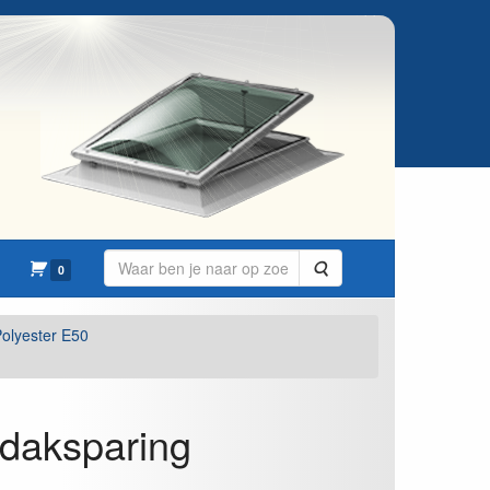
Zoeken
0
olyester E50
 daksparing