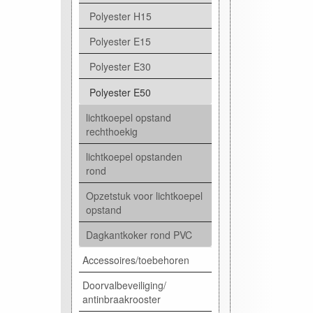
Polyester H15
Polyester E15
Polyester E30
Polyester E50
lichtkoepel opstand
rechthoekig
lichtkoepel opstanden
rond
Opzetstuk voor lichtkoepel
opstand
Dagkantkoker rond PVC
Accessoires/toebehoren
Doorvalbeveiliging/
antinbraakrooster