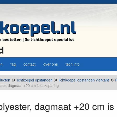
tkoepel.nl
e bestellen | De lichtkoepel specialist
d
en
faq
contact
over ons
tech info
ducten
lichtkoepel opstanden
lichtkoepel opstanden vierkant
P
ster, dagmaat +20 cm is daksparing
lyester, dagmaat +20 cm is