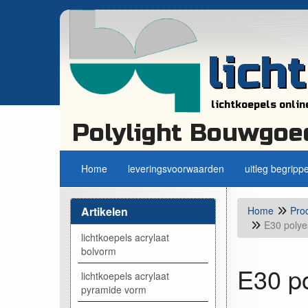
lich
lichtkoepels onlin
Polylight Bouwgoe
Home
leveringsvoorwaarden
uitleg begripp
Artikelen
Home
Pro
E30 polye
lichtkoepels acrylaat
bolvorm
E30 po
lichtkoepels acrylaat
pyramide vorm