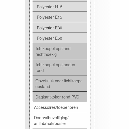
Polyester H15
Polyester E15
Polyester E30
Polyester E50
lichtkoepel opstand
rechthoekig
lichtkoepel opstanden
rond
Opzetstuk voor lichtkoepel
opstand
Dagkantkoker rond PVC
Accessoires/toebehoren
Doorvalbeveiliging/
antinbraakrooster