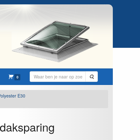
Zoeken
0
olyester E30
 daksparing