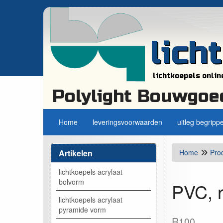
lich
lichtkoepels onlin
Polylight Bouwgoe
Home
leveringsvoorwaarden
uitleg begripp
Artikelen
Home
Pro
lichtkoepels acrylaat
bolvorm
PVC, 
lichtkoepels acrylaat
pyramide vorm
R100