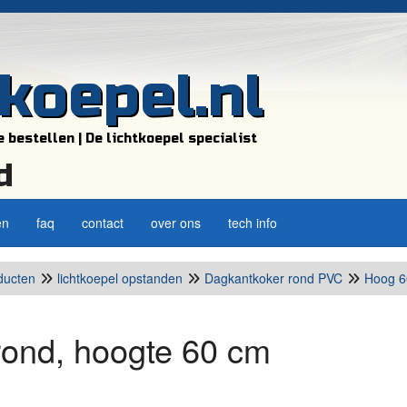
tkoepel.nl
e bestellen | De lichtkoepel specialist
d
en
faq
contact
over ons
tech info
ducten
lichtkoepel opstanden
Dagkantkoker rond PVC
Hoog 6
rond, hoogte 60 cm