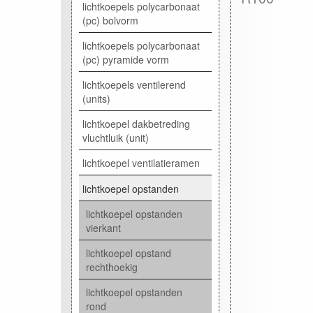
lichtkoepels polycarbonaat
(pc) bolvorm
lichtkoepels polycarbonaat
(pc) pyramide vorm
lichtkoepels ventilerend
(units)
lichtkoepel dakbetreding
vluchtluik (unit)
lichtkoepel ventilatieramen
lichtkoepel opstanden
lichtkoepel opstanden
vierkant
lichtkoepel opstand
rechthoekig
lichtkoepel opstanden
rond