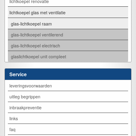
lichtkoepel renovatie
lichtkoepel glas met ventilatie
glas-lichtkoepel raam
glas-lichtkoepel ventilerend
glas-lichtkoepel electrisch
glaslichtkoepel unit compleet
Service
leveringsvoorwaarden
uitleg begrippen
inbraakpreventie
links
faq