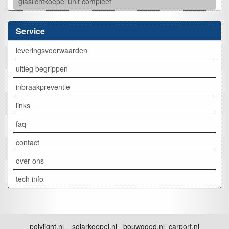
glaslichtkoepel unit compleet
Service
leveringsvoorwaarden
uitleg begrippen
inbraakpreventie
links
faq
contact
over ons
tech info
polylight.nl solarkoepel.nl bouwgoed.nl carport.nl