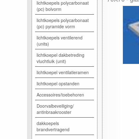
lichtkoepels polycarbonaat
(pc) bolvorm
lichtkoepels polycarbonaat
(pc) pyramide vorm
lichtkoepels ventilerend
(units)
lichtkoepel dakbetreding
vluchtluik (unit)
lichtkoepel ventilatieramen
lichtkoepel opstanden
Accessoires/toebehoren
Doorvalbeveiliging/
antinbraakrooster
dakkoepels
brandvertragend