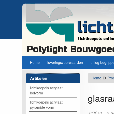
lich
lichtkoepels onlin
Polylight Bouwgoe
Home
leveringsvoorwaarden
uitleg begripp
Artikelen
Home
Pro
lichtkoepels acrylaat
bolvorm
glasra
lichtkoepels acrylaat
pyramide vorm
70X70
gla