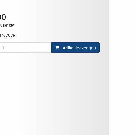
00
lusief btw
g7070ve
Artikel toevoegen