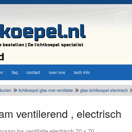
tkoepel.nl
e bestellen | De lichtkoepel specialist
d
en
faq
contact
over ons
tech info
ducten
lichtkoepel glas met ventilatie
glas-lichtkoepel electrisch
am ventilerend , electrisch
sraam los ventilatie electrisch 70 x 70