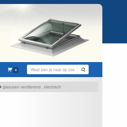
Zoeken
0
glasraam ventilerend , electrisch