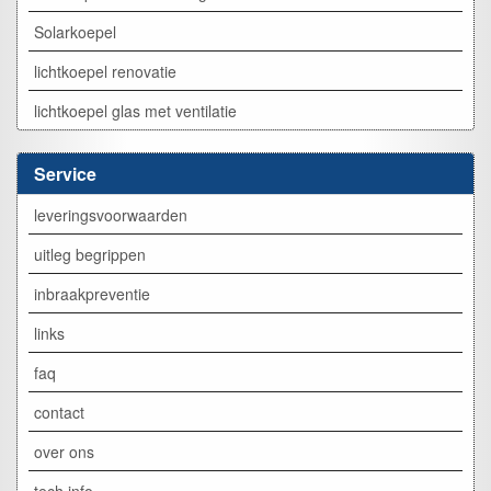
Solarkoepel
lichtkoepel renovatie
lichtkoepel glas met ventilatie
Service
leveringsvoorwaarden
uitleg begrippen
inbraakpreventie
links
faq
contact
over ons
tech info