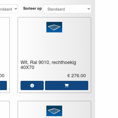
Sorteer op
Wit, Ral 9010, rechthoekig
40X70
00
€ 276.00