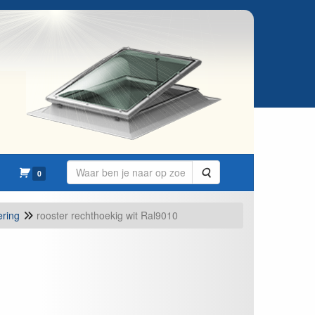
Zoeken
0
ering
rooster rechthoekig wit Ral9010