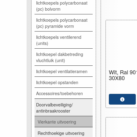
lichtkoepels polycarbonaat
(pc) bolvorm
lichtkoepels polycarbonaat
(pc) pyramide vorm
lichtkoepels ventilerend
(units)
lichtkoepel dakbetreding
vluchtluik (unit)
Wit, Ral 90
lichtkoepel ventilatieramen
30X80
lichtkoepel opstanden
Accessoires/toebehoren
Doorvalbeveiliging/
antinbraakrooster
Vierkante uitvoering
Rechthoekige uitvoering