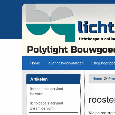
lich
lichtkoepels onlin
Polylight Bouwgoe
Home
leveringsvoorwaarden
uitleg begripp
Artikelen
Home
Pro
lichtkoepels acrylaat
bolvorm
rooste
lichtkoepels acrylaat
pyramide vorm
Alle prijzen zijn