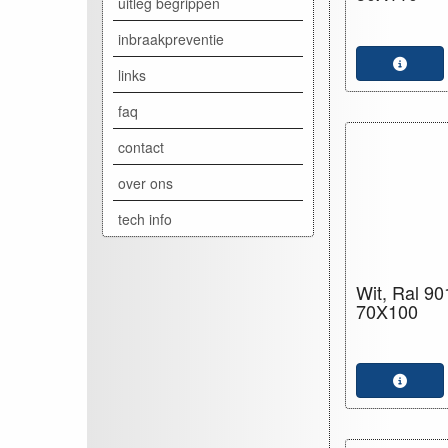
uitleg begrippen
inbraakpreventie
links
faq
contact
over ons
tech info
Wit, Ral 90
70X100