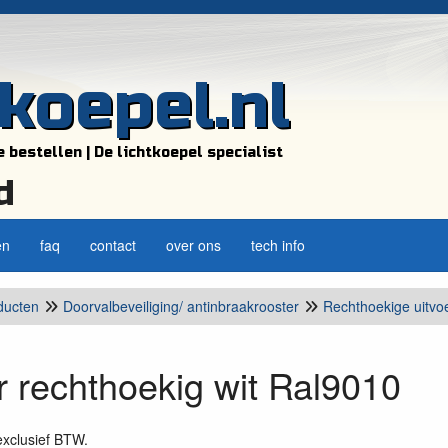
tkoepel.nl
e bestellen | De lichtkoepel specialist
d
en
faq
contact
over ons
tech info
ducten
Doorvalbeveiliging/ antinbraakrooster
Rechthoekige uitvo
r rechthoekig wit Ral9010
 exclusief BTW.