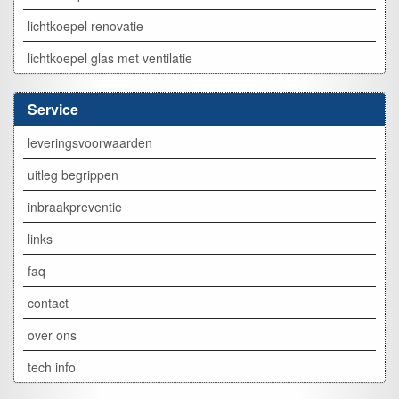
lichtkoepel renovatie
lichtkoepel glas met ventilatie
Service
leveringsvoorwaarden
uitleg begrippen
inbraakpreventie
links
faq
contact
over ons
tech info