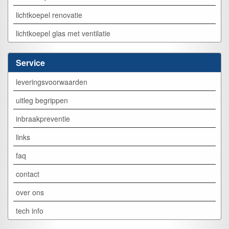
lichtkoepel renovatie
lichtkoepel glas met ventilatie
Service
leveringsvoorwaarden
uitleg begrippen
inbraakpreventie
links
faq
contact
over ons
tech info