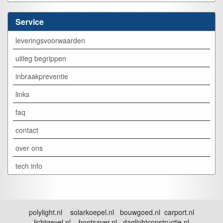
Service
leveringsvoorwaarden
uitleg begrippen
inbraakpreventie
links
faq
contact
over ons
tech info
polylight.nl solarkoepel.nl bouwgoed.nl carport.nl
lichtgevel.nl bootsaver.nl daglichtconstructie.nl