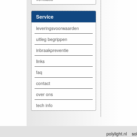
Service
leveringsvoorwaarden
uitleg begrippen
inbraakpreventie
links
faq
contact
over ons
tech info
polylight.nl sol