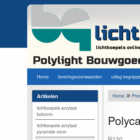
lich
lichtkoepels onlin
Polylight Bouwgoe
Home
leveringsvoorwaarden
uitleg begripp
Artikelen
Home
Pro
lichtkoepels acrylaat
bolvorm
Polyc
lichtkoepels acrylaat
pyramide vorm
R130