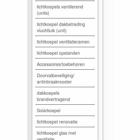
lichtkoepels ventilerend
(units)
lichtkoepel dakbetreding
vluchtluik (unit)
lichtkoepel ventilatieramen
lichtkoepel opstanden
Accessoires/toebehoren
Doorvalbeveiliging/
antinbraakrooster
dakkoepels
brandvertragend
Solarkoepel
lichtkoepel renovatie
lichtkoepel glas met
ventilatie