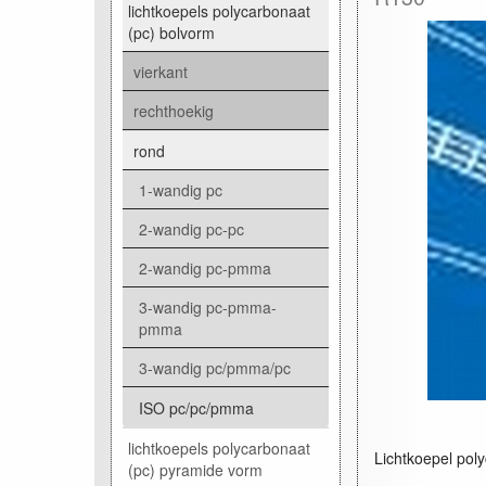
lichtkoepels polycarbonaat
(pc) bolvorm
vierkant
rechthoekig
rond
1-wandig pc
2-wandig pc-pc
2-wandig pc-pmma
3-wandig pc-pmma-
pmma
3-wandig pc/pmma/pc
ISO pc/pc/pmma
lichtkoepels polycarbonaat
Lichtkoepel pol
(pc) pyramide vorm