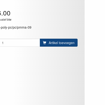
6.00
lusief btw
r-poly-pc/pc/pmma-09
Artikel toevoegen