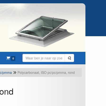
Zoeken
0
pc/pmma
Polycarbonaat, ISO pc/pc/pmma, rond
rond