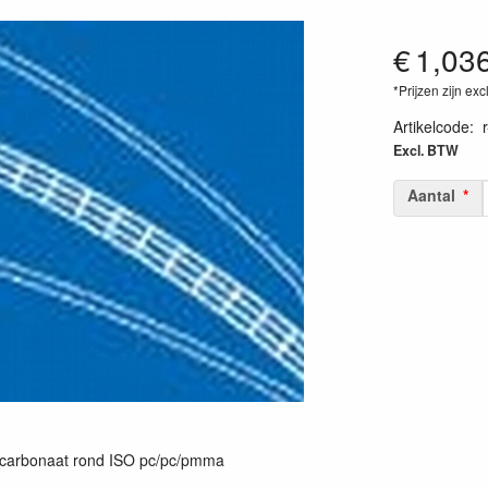
€
1,03
*Prijzen zijn exc
Artikelcode
:
Excl. BTW
Aantal
ycarbonaat rond ISO pc/pc/pmma