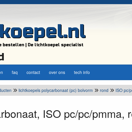
tkoepel.nl
e bestellen | De lichtkoepel specialist
d
en
faq
contact
over ons
tech info
ducten
lichtkoepels polycarbonaat (pc) bolvorm
rond
ISO pc/
arbonaat, ISO pc/pc/pmma, 